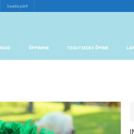
Saada pärl!
NDID
ÕPPIMINE
TEGUTSEDES ÕPIME
LA
I