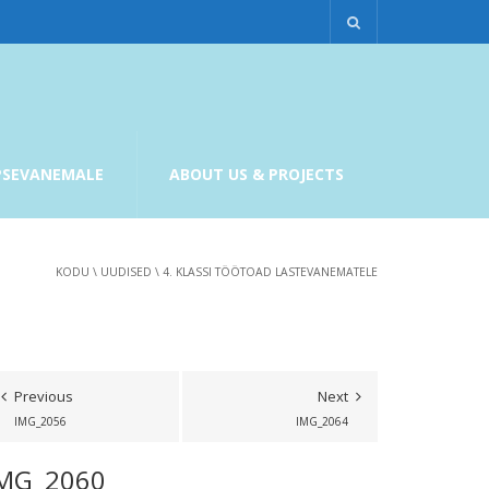
PSEVANEMALE
ABOUT US & PROJECTS
KODU
\
UUDISED
\
4. KLASSI TÖÖTOAD LASTEVANEMATELE
Previous
Next
IMG_2056
IMG_2064
MG_2060