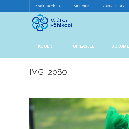
Kooli Facebook
Stuudium
Väätsa mõis
KOOLIST
ÕPILASELE
DOKUME
IMG_2060