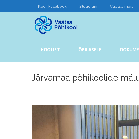
Kooli Facebook
Stuudium
Väätsa mõis
KOOLIST
ÕPILASELE
DOKUME
Järvamaa põhikoolide mäl