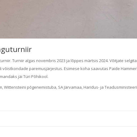
guturniir
niir. Turniir algas novembris 2023 ja lõppes märtsis 2024. Võitjate selgit
adi võistkondade paremusjärjestus. Esimese koha saavutas Paide Hammer
lmandaks jäi Türi Põhikool.
, Wittensteini põgenemistuba, SA Järvamaa, Haridus- ja Teadusministeer