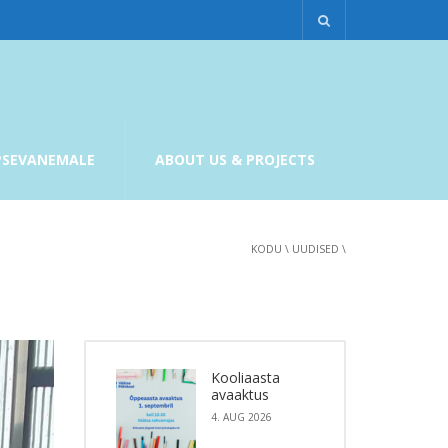
PSEVANEMALE
ABOUT US & PROJECTS
KODU
\
UUDISED
\
Kooliaasta
avaaktus
4. AUG 2026