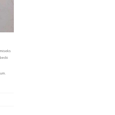
amiseks
becki
ium.