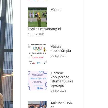
Väätsa
kooliolümpiamängud
5. JUUNI 2026
Väätsa
kooliolümpia
25. MAI 2026
Ootame
kooliperega
liituma füüsika
õpetajat
24. MAI 2026
Külalised USA-
st