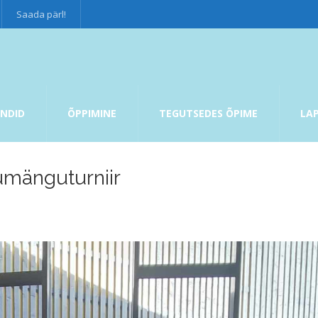
Saada pärl!
NDID
ÕPPIMINE
TEGUTSEDES ÕPIME
LA
umänguturniir