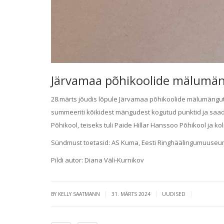
Järvamaa põhikoolide mälumän
28.märts jõudis lõpule Järvamaa põhikoolide mälumängutur
summeeriti kõikidest mängudest kogutud punktid ja sa
Põhikool, teiseks tuli Paide Hillar Hanssoo Põhikool ja ko
Sündmust toetasid: AS Kuma, Eesti Ringhäälingumuuseum
Pildi autor: Diana Väli-Kurnikov
|
|
|
BY KELLY SAATMANN
31. MÄRTS 2024
UUDISED