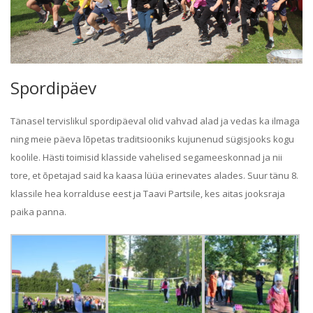
Spordipäev
Tänasel tervislikul spordipäeval olid vahvad alad ja vedas ka ilmaga
ning meie päeva lõpetas traditsiooniks kujunenud sügisjooks kogu
koolile. Hästi toimisid klasside vahelised segameeskonnad ja nii
tore, et õpetajad said ka kaasa lüüa erinevates alades. Suur tänu 8.
klassile hea korralduse eest ja Taavi Partsile, kes aitas jooksraja
paika panna.