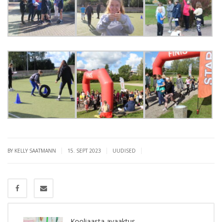
|
|
|
BY KELLY SAATMANN
15. SEPT 2023
UUDISED
Kooliaasta avaaktus