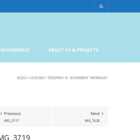
PSEVANEMALE
ABOUT US & PROJECTS
KODU
\
UUDISED
\
STIILIPÄEV 10. NOVEMBER "MITMIKUD"
Previous
Next
IMG_3717
IMG_7628
MG_3719