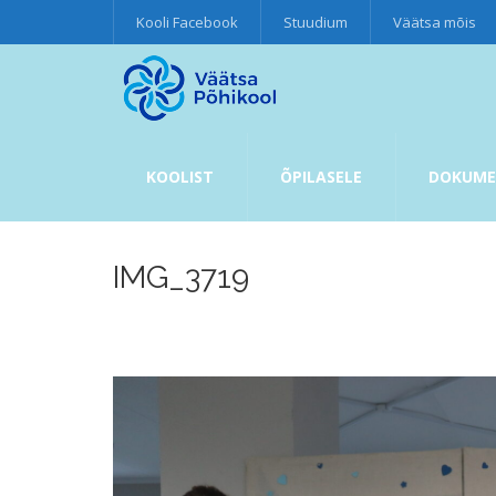
Kooli Facebook
Stuudium
Väätsa mõis
KOOLIST
ÕPILASELE
DOKUME
IMG_3719