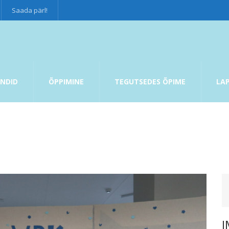
Saada pärl!
NDID
ÕPPIMINE
TEGUTSEDES ÕPIME
LA
I