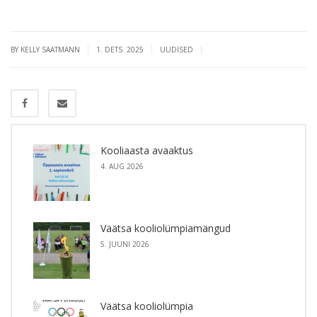
|
|
|
BY KELLY SAATMANN
1. DETS. 2025
UUDISED
Kooliaasta avaaktus
4. AUG 2026
Väätsa kooliolümpiamängud
5. JUUNI 2026
Väätsa kooliolümpia