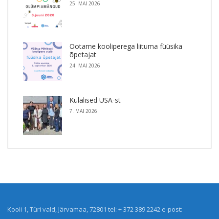
25. MAI 2026
Ootame kooliperega liituma füüsika
õpetajat
24. MAI 2026
Külalised USA-st
7. MAI 2026
Kooli 1, Türi vald, Järvamaa, 72801 tel: + 372 389 2242 e-post: