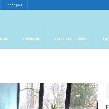
Saada pärl!
NDID
ÕPPIMINE
TEGUTSEDES ÕPIME
LA
F