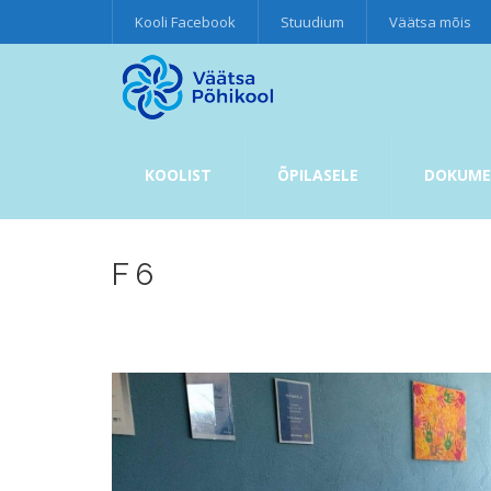
Kooli Facebook
Stuudium
Väätsa mõis
KOOLIST
ÕPILASELE
DOKUME
F 6