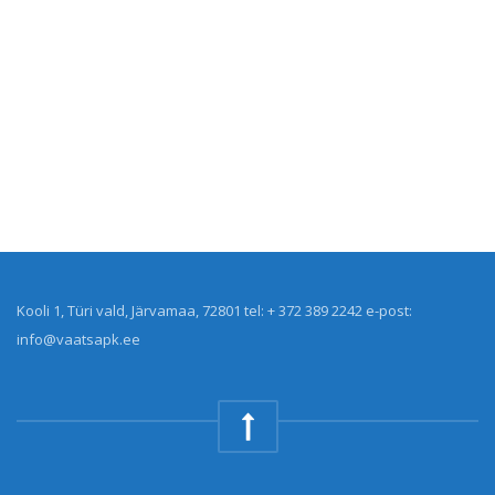
Kooli 1, Türi vald, Järvamaa, 72801 tel: + 372 389 2242 e-post:
info@vaatsapk.ee